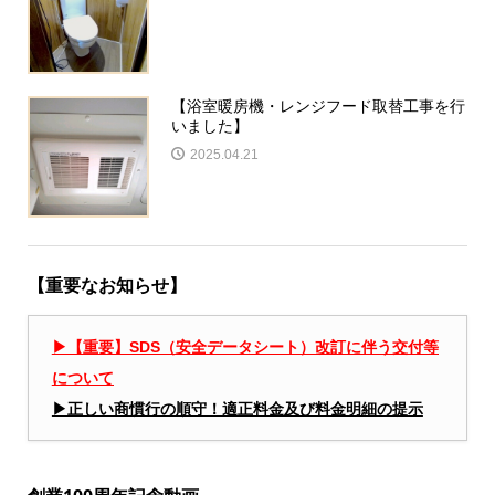
【浴室暖房機・レンジフード取替工事を行
いました】
2025.04.21
【重要なお知らせ】
▶︎【重要】SDS（安全データシート）改訂に伴う交付等
について
▶︎正しい商慣行の順守！適正料金及び料金明細の提示